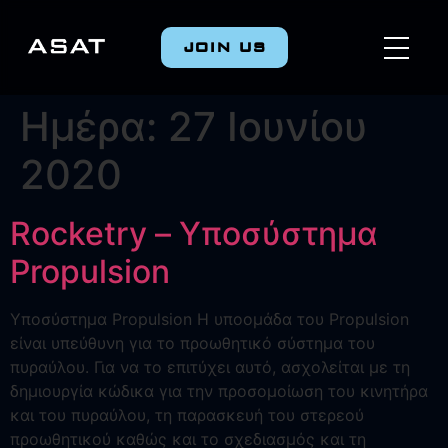
JOIN US
Ημέρα:
27 Ιουνίου
2020
Rocketry – Υποσύστημα
Propulsion
Υποσύστημα Propulsion Η υποομάδα του Propulsion
είναι υπεύθυνη για το προωθητικό σύστημα του
πυραύλου. Για να το επιτύχει αυτό, ασχολείται με τη
δημιουργία κώδικα για την προσομοίωση του κινητήρα
και του πυραύλου, τη παρασκευή του στερεού
προωθητικού καθώς και το σχεδιασμός και τη