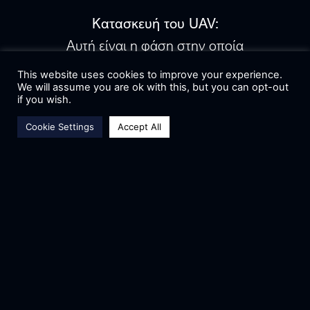
Κατασκευή του UAV:
Αυτή είναι η φάση στην οποία
κατασκευάζεται το αερόχημα. Τα μέλη
This website uses cookies to improve your experience.
We will assume you are ok with this, but you can opt-out
καλούνται να αξιοποιήσουν γνωστούς ή να
if you wish.
ερευνήσουν καινούργιους τρόπους
Cookie Settings
Accept All
κατασκευής ενός αεροχήματος.
Ένα νέο μέλος θα έρθει σε επαφή με:
Αναλυτικός σχεδιασμός αεροχήματος με
χρήση 3D CAD λογισμικού
(SolidWorks).
ωωΠραγματοποίηση των απαραίτητων
κατασκευαστικών αναλύσεων.
Έρευνα υλικών.