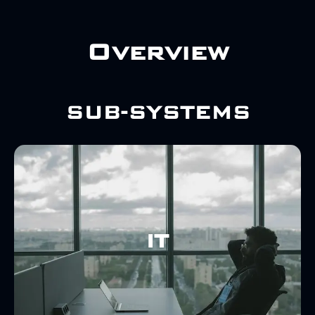
Overview
SUB-SYSTEMS
Learn More
ΑΛΛΗΛΟΓΡΑΦΊΑ Κ.Α..
IT
ΚΑΤΑΓΡΑΦΉ ΠΡΑΚΤΙΚΏΝ , ΗΛΕΚΤΡΟΝΙΚΉ
PROJECT , ΑΠΟΘΉΚΕΥΣΗ ΑΡΧΕΊΩΝ ,
ΜΈΣΑ, ΓΙΑ ΕΠΙΚΟΙΝΩΝΊΑ , ΔΙΑΧΕΊΡΙΣΗ
ΧΡΗΣΙΜΟΠΟΙΕΊ ΠΟΛΛΆ ΗΛΕΚΤΡΟΝΙΚΆ
ΚΑΙ ΚΟΙΝΈΣ ΕΡΓΑΣΊΕΣ, Η ASAT
ΩΣ ΟΜΆΔΑ ΜΕ ΠΟΛΛΈΣ ΑΝΆΓΚΕΣ, ΜΈΛΗ