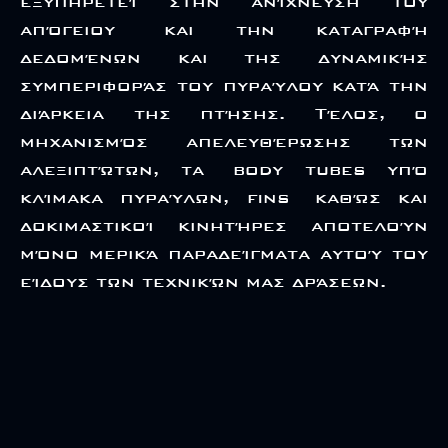
εξυπηρετεί στην ανίχνευση του
απόγειου και την καταγραφή
δεδομένων και της δυναμικής
συμπεριφοράς του πυραύλου κατά την
διάρκεια της πτήσης. Τέλος, ο
μηχανισμός απελευθέρωσης των
αλεξιπτώτων, τα body tubes υπό
κλίμακα πυραύλων, fins καθώς και
δοκιμαστικοί κινητήρες αποτελούν
μόνο μερικά παραδείγματα αυτού του
είδους των τεχνικών μας δράσεων.