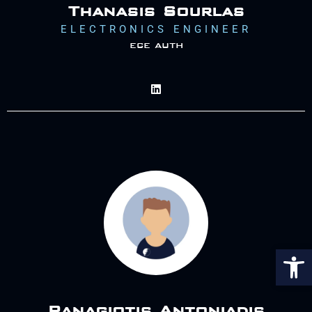
Thanasis Sourlas
ELECTRONICS ENGINEER
ece auth
Αν
Panagiotis Antoniadis