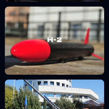
Max Velocity: 102 m/s
Target Alt.: 400 m
Max Thrust: 145.2 N
H-2
Lift-off Mass: 1.078 kg
Diameter: 6.4 cm
Length: 75 cm
Optimization
Second Rocket – H1
Max Velocity: 339 m/s
Altitude: 10000 ft.
Max Thrust: 2300 N