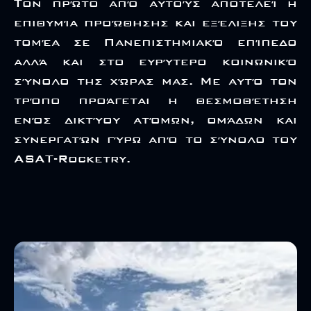
Τον πρώτο από αυτούς αποτελεί η
επιθυμία προώθησης και εξέλιξης του
τομέα σε Πανεπιστημιακό επίπεδο
αλλά και στο ευρύτερο κοινωνικό
σύνολο της χώρας μας. Με αυτό τον
τρόπο προάγεται η θεσμοθέτηση
ενός δικτύου ατόμων, ομάδων και
συνεργατών γύρω από το σύνολο του
ASAT-Rocketry.