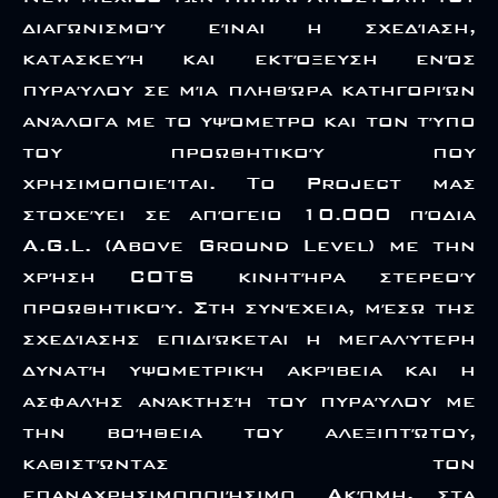
διαγωνισμού είναι η σχεδίαση,
κατασκευή και εκτόξευση ενός
πυραύλου σε μία πληθώρα κατηγοριών
ανάλογα με το υψόμετρο και τον τύπο
του προωθητικού που
χρησιμοποιείται. Το Project μας
στοχεύει σε απόγειο 10.000 πόδια
A.G.L. (Above Ground Level) με την
χρήση COTS κινητήρα στερεού
προωθητικού. Στη συνέχεια, μέσω της
σχεδίασης επιδιώκεται η μεγαλύτερη
δυνατή υψομετρική ακρίβεια και η
ασφαλής ανάκτησή του πυραύλου με
την βοήθεια του αλεξιπτώτου,
καθιστώντας τον
επαναχρησιμοποιήσιμο. Ακόμη, στα