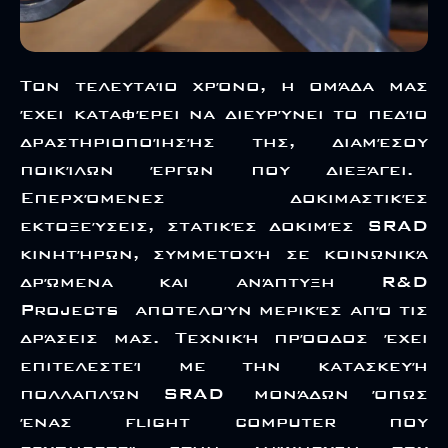
Τον τελευταίο χρόνο, η ομάδα μας
έχει καταφέρει να διευρύνει το πεδίο
δραστηριοποίησής της, διαμέσου
ποικίλων έργων που διεξάγει.
Επερχόμενες δοκιμαστικές
εκτοξεύσεις, στατικές δοκιμές SRAD
κινητήρων, συμμετοχή σε κοινωνικά
δρώμενα και ανάπτυξη R&D
Projects αποτελούν μερικές από τις
δράσεις μας. Τεχνική πρόοδος έχει
επιτελεστεί με την κατασκευή
πολλαπλών SRAD μονάδων όπως
ένας flight computer που