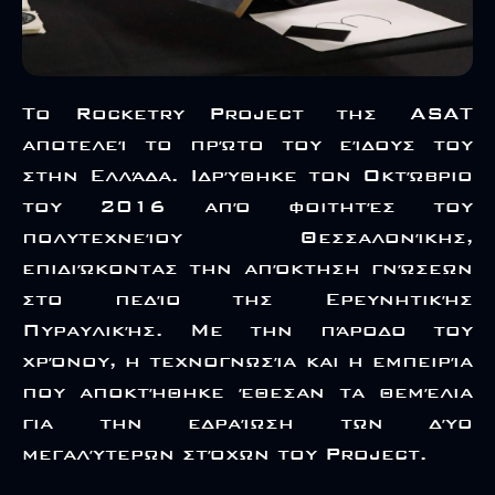
Το Rocketry Project της ASAT
αποτελεί το πρώτο του είδους του
στην Ελλάδα. Ιδρύθηκε τον Οκτώβριο
του 2016 από φοιτητές του
πολυτεχνείου Θεσσαλονίκης,
επιδιώκοντας την απόκτηση γνώσεων
στο πεδίο της Ερευνητικής
Πυραυλικής. Με την πάροδο του
χρόνου, η τεχνογνωσία και η εμπειρία
που αποκτήθηκε έθεσαν τα θεμέλια
για την εδραίωση των δύο
μεγαλύτερων στόχων του Project.