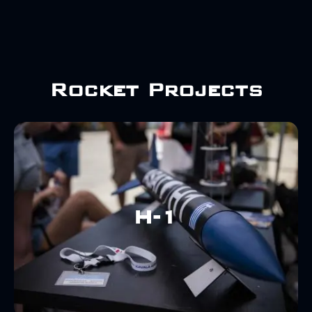
Rocket Projects
Max Velocity: 37.5 m/s
Target Alt.: 90 m
Max Thrust: 145.2 N
H-1
Lift-off Mass: 2.472 kg
Diameter: 10.1 cm
Length: 126 cm
Our First Rocket: