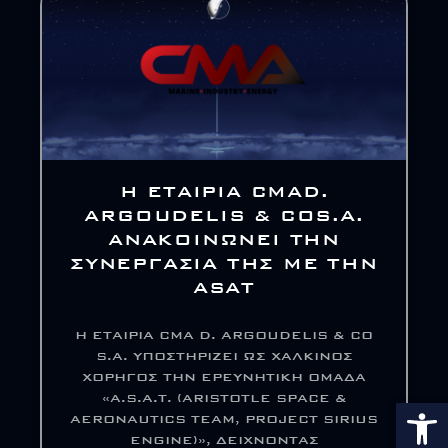
Η ΕΤΑΙΡΊΑ CMAD.
ARGOUDELIS & COS.A.
ΑΝΑΚΟΙΝΏΝΕΙ ΤΗΝ
ΣΥΝΕΡΓΑΣΊΑ ΤΗΣ ΜΕ ΤΗΝ
ASAT
Η ΕΤΑΙΡΊΑ CMA D. ARGOUDELIS & CO
S.A. ΥΠΟΣΤΗΡΊΖΕΙ ΩΣ ΧΆΛΚΙΝΟΣ
ΧΟΡΗΓΌΣ ΤΗΝ ΕΡΕΥΝΗΤΙΚΉ ΟΜΆΔΑ
«A.S.A.T. (ARISTOTLE SPACE &
Αν
AERONAUTICS TEAM, PROJECT SIRIUS
ENGINE)», ΔΕΊΧΝΟΝΤΑΣ