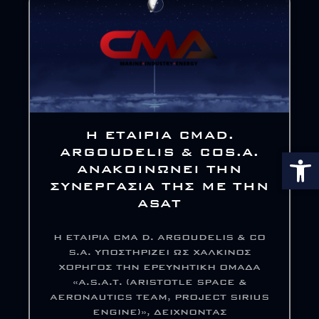
Η ΕΤΑΙΡΊΑ CMAD.
Αν
ARGOUDELIS & COS.A.
ΑΝΑΚΟΙΝΏΝΕΙ ΤΗΝ
ΣΥΝΕΡΓΑΣΊΑ ΤΗΣ ΜΕ ΤΗΝ
ASAT
Η ΕΤΑΙΡΊΑ CMA D. ARGOUDELIS & CO
S.A. ΥΠΟΣΤΗΡΊΖΕΙ ΩΣ ΧΆΛΚΙΝΟΣ
ΧΟΡΗΓΌΣ ΤΗΝ ΕΡΕΥΝΗΤΙΚΉ ΟΜΆΔΑ
«A.S.A.T. (ARISTOTLE SPACE &
AERONAUTICS TEAM, PROJECT SIRIUS
ENGINE)», ΔΕΊΧΝΟΝΤΑΣ