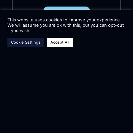
ΠΕΡΙΣΣΟΤΕΡΑ
This website uses cookies to improve your experience.
We will assume you are ok with this, but you can opt-out
if you wish.
Cookie Settings
Accept All
H ASAT ΕΚΤΟΞΕΥΕΙ ΔΥΟ
ΦΟΡΕΣ ΚΑΙ
ΚΑΤΑΛΑΜΒΑΝΕΙ ΤΗΝ 7Η
ΘΕΣΗ ΣΤΟ EUROPEAN
ROCKETRY CHALLENGE